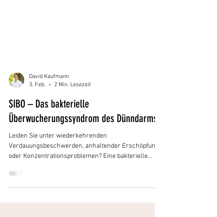
David Kaufmann
3. Feb.
2 Min. Lesezeit
SIBO – Das bakterielle
Überwucherungssyndrom des Dünndarms
Leiden Sie unter wiederkehrenden
Verdauungsbeschwerden, anhaltender Erschöpfung
oder Konzentrationsproblemen? Eine bakterielle
Fehlbesiedelung des Dünndarms (SIBO) kann sowohl
körperliche als auch psychische Symptome
verursachen. Eine ganzheitliche, medizinisch