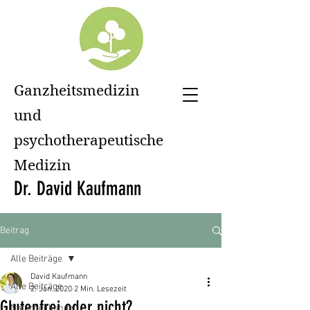
Ganzheitsmedizin
und
psychotherapeutische
Medizin
Dr. David Kaufmann
Beitrag
Alle Beiträge
David Kaufmann
Alle Beiträge
2. Jan. 2020
2 Min. Lesezeit
Glutenfrei oder nicht?
Naturheilkunde