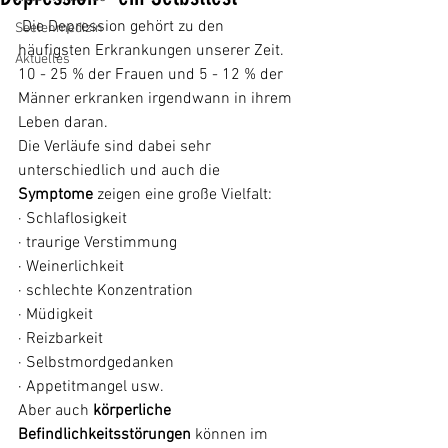
 Die Depression gehört zu den 
Seelenmedizin
häufigsten Erkrankungen unserer Zeit. 
Aktuelles
10 - 25 % der Frauen und 5 - 12 % der 
Männer erkranken irgendwann in ihrem 
Leben daran. 
Die Verläufe sind dabei sehr 
unterschiedlich und auch die 
Symptome
 zeigen eine große Vielfalt: 
· Schlaflosigkeit
· traurige Verstimmung
· Weinerlichkeit
· schlechte Konzentration
· Müdigkeit
· Reizbarkeit
· Selbstmordgedanken
· Appetitmangel usw. 
Aber auch 
körperliche 
Befindlichkeitsstörungen
 können im 