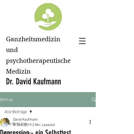
Ganzheitsmedizin
und
psychotherapeutische
Medizin
Dr. David Kaufmann
Beitrag
Alle Beiträge
David Kaufmann
Alle Beiträge
8. Dez. 2019
2 Min. Lesezeit
Depression - ein Selbsttest
Naturheilkunde