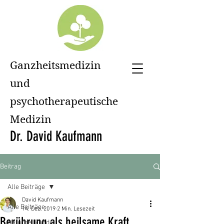
Ganzheitsmedizin
und
psychotherapeutische
Medizin
Dr. David Kaufmann
Beitrag
Alle Beiträge
David Kaufmann
Alle Beiträge
14. Dez. 2019
2 Min. Lesezeit
Berührung als heilsame Kraft
Naturheilkunde