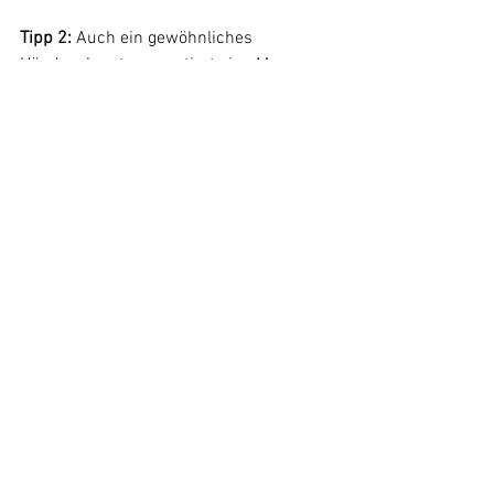
Tipp 2:
 Auch ein gewöhnliches 
Händegeben transportiert eine Menge an 
Information. Mit Achtsamkeit kann ein 
Händedruck einiges über sein 
Gegenüber verraten: Ist er unsicher? Ist 
er aufgeregt und schwitzt vor 
Aufregung? Ist er kraftlos und hat wenig 
Energie? Oder ist er angespannt und 
möchte sich behaupten?